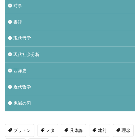
時事
書評
現代哲学
現代社会分析
西洋史
近代哲学
鬼滅の刃
プラトン
メタ
具体論
建前
理念