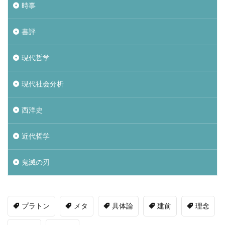
時事
書評
現代哲学
現代社会分析
西洋史
近代哲学
鬼滅の刃
プラトン
メタ
具体論
建前
理念