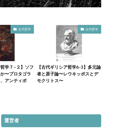
古代哲学
古代哲学
哲学７−２】ソフ
【古代ギリシア哲学6-3】多元論
ミシェル・フ
にか〜プロタゴラ
者と原子論〜レウキッポスとデ
報・思想背景
ス、アンティポ
モクリトス〜
運営者