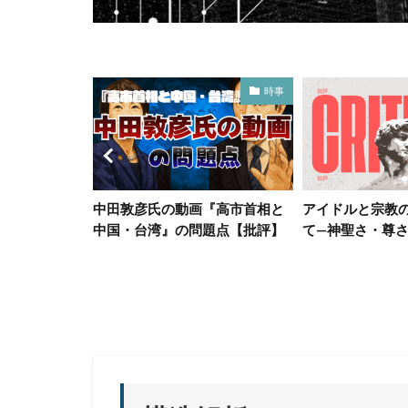
哲学チャンネル
時事
1 哲学チャン
中田敦彦氏の動画『高市首相と
アイドルと宗教
中国・台湾』の問題点【批評】
て—神聖さ・尊