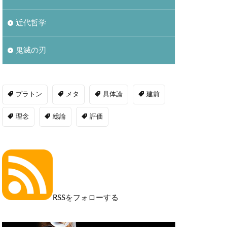
近代哲学
鬼滅の刃
プラトン
メタ
具体論
建前
理念
総論
評価
RSSをフォローする