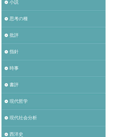
小説
思考の種
批評
指針
時事
書評
現代哲学
現代社会分析
西洋史