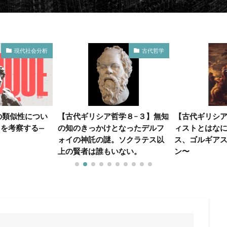
現代社会分析
古代哲学
の類似性につい
【古代ギリシア哲学８−３】無知
【古代ギリシア
さを考察する—
の知のきっかけとなったデルフ
ィストとはな
ォイの神託の謎。ソクラテス以
ス、ゴルギア
上の賢者は誰もいない。
ン〜