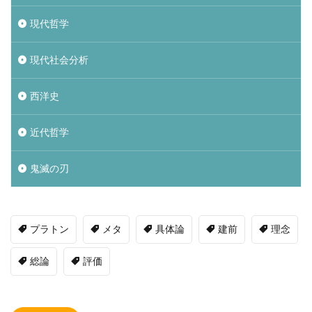
現代哲学
現代社会分析
西洋史
近代哲学
鬼滅の刃
プラトン
メタ
具体論
建前
理念
総論
評価