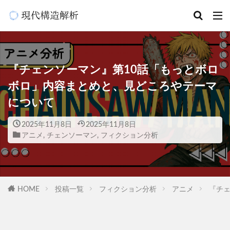
『チェンソーマン』第10話「もっとボロ
ボロ」内容まとめと、見どころやテーマ
について
2025年11月8日
2025年11月8日
アニメ
,
チェンソーマン
,
フィクション分析
HOME
投稿一覧
フィクション分析
アニメ
『チ