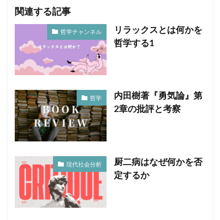
関連する記事
リラックスとは何かを
哲学チャンネル
哲学する1
内田樹著『勇気論』第
哲学
2章の批評と考察
厨二病はなぜ何かを否
現代社会分析
定するか