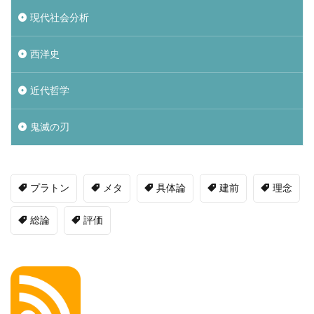
現代社会分析
西洋史
近代哲学
鬼滅の刃
プラトン
メタ
具体論
建前
理念
総論
評価