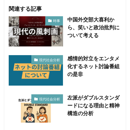
関連する記事
中国外交部大喜利か
時事
ら、笑いと政治批判に
ついて考える
感情的対立をエンタメ
現代社会分析
化するネット討論番組
の是非
左派がダブルスタンダ
現代社会分析
ードになる理由と精神
構造の分析