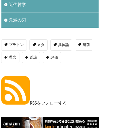
近代哲学
鬼滅の刃
プラトン
メタ
具体論
建前
理念
総論
評価
RSSをフォローする