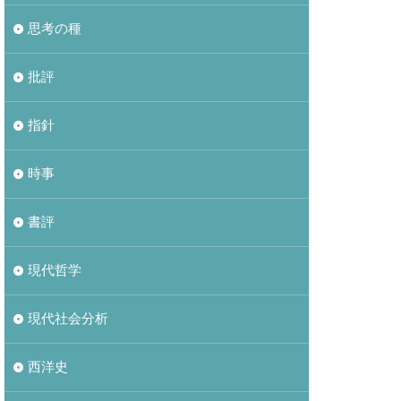
思考の種
批評
指針
時事
書評
現代哲学
現代社会分析
西洋史