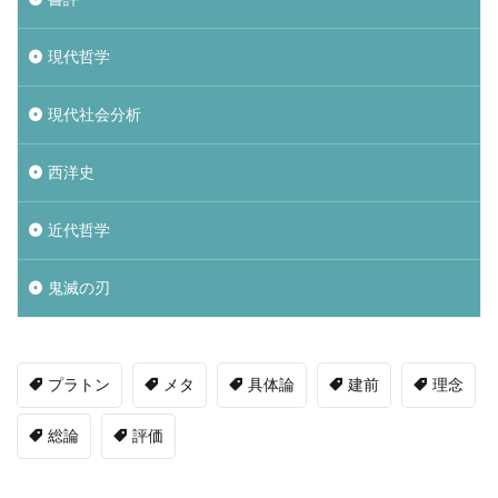
現代哲学
現代社会分析
西洋史
近代哲学
鬼滅の刃
プラトン
メタ
具体論
建前
理念
総論
評価