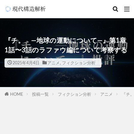
『チ。 ―地球の運動について―』第1章
1話〜3話のラファウ編について考察する
2025年4月4日
アニメ
,
フィクション分析
HOME
投稿一覧
フィクション分析
アニメ
『チ。