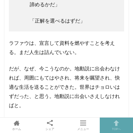
諦めるかだ」
「正解を選べるはずだ」
ラファウは、宣言して資料を燃やすことを考え
る。まだ人生は詰んでいない。
だが、なぜ、今こうなのか。地動説に出会わなけ
れば、周囲にもてはやされ、将来を嘱望され、快
適な生活を送ることができた。世界はチョロいは
ずだった、と思う。地動説に出会いさえしなけれ
ばと。
そのとき、独房の小窓から、月明かりを見る。こ
ホーム
シェア
メニュー
TOPへ
の社会において、非合理的で意味のないはずの地