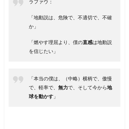
ラファウ：
「地動説は、危険で、不適切で、不確
か」
「燃やす理屈より、僕の
直感
は地動説
を信じたい」
「本当の僕は、（中略）横柄で、傲慢
で、軽率で、
無力
で、そして今から
地
球を動かす
」