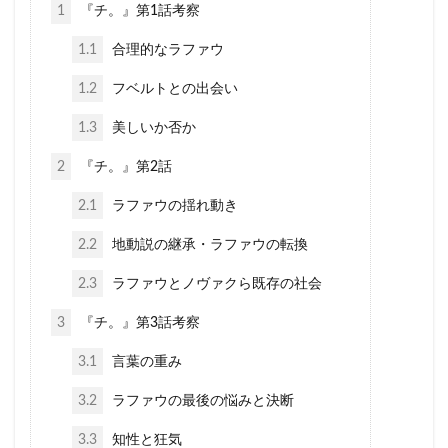
1
『チ。』第1話考察
1.1
合理的なラファウ
1.2
フベルトとの出会い
1.3
美しいか否か
2
『チ。』第2話
2.1
ラファウの揺れ動き
2.2
地動説の継承・ラファウの転換
2.3
ラファウとノヴァクら既存の社会
3
『チ。』第3話考察
3.1
言葉の重み
3.2
ラファウの最後の悩みと決断
3.3
知性と狂気