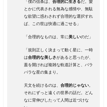
「僕の信条は、
合理的に生きる
だ。愛
とかに代表される無為な感情や、無駄
な欲望に惑わされず合理的な選択すれ
ば、この世は快適に過ごせる」
「合理的なものは、常に
美しい
のだ」
「規則正しく決まって動く星に、一時
は
合理的な美しさ
があると思ったが、
蓋を開ければ複雑な軌道計算と、バラ
バラな星の集まり。
天文を続けるのは、
合理的じゃない
。
それにずっと遠くの世界の話だ。どん
なに背伸びしたって人間は近づけな