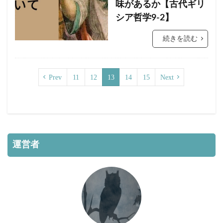
味があるか【古代ギリ
シア哲学9-2】
続きを読む
Prev
11
12
13
14
15
Next
運営者