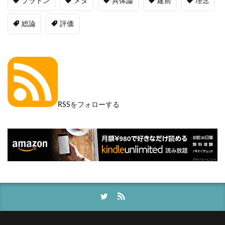
プラトン
メタ
具体論
建前
理念
総論
評価
RSSをフォローする