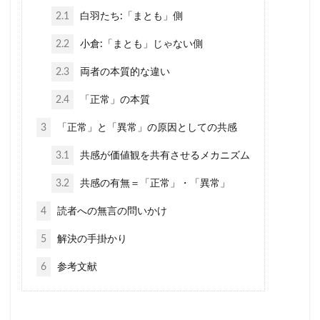
2.1
白羽たち:「まとも」側
2.2
小倉:「まとも」じゃない側
2.3
両者の本質的な違い
2.4
「正常」の本質
3
「正常」と「異常」の原因としての共感
3.1
共感が価値観を共有させるメカニズム
3.2
共感の有無＝「正常」・「異常」
4
読者への無言の問いかけ
5
解決の手掛かり
6
参考文献